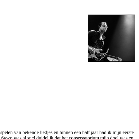
pelen van bekende liedjes en binnen een half jaar had ik mijn eerste
 6vwo was al snel duidelijk dat het conservatorium mijn doel was en