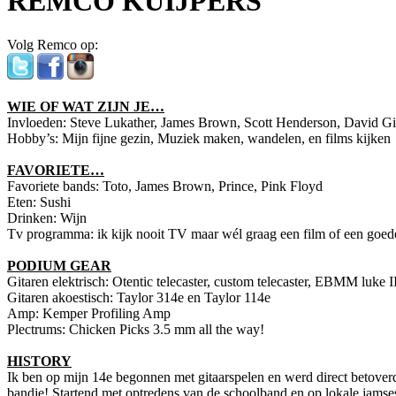
REMCO KUIJPERS
Volg Remco op:
WIE OF WAT ZIJN JE…
Invloeden: Steve Lukather, James Brown, Scott Henderson, David G
Hobby’s: Mijn fijne gezin, Muziek maken, wandelen, en films kijken
FAVORIETE…
Favoriete bands: Toto, James Brown, Prince, Pink Floyd
Eten: Sushi
Drinken: Wijn
Tv programma: ik kijk nooit TV maar wél graag een film of een goede 
PODIUM GEAR
Gitaren elektrisch: Otentic telecaster, custom telecaster, EBMM luke II
Gitaren akoestisch: Taylor 314e en Taylor 114e
Amp: Kemper Profiling Amp
Plectrums: Chicken Picks 3.5 mm all the way!
HISTORY
Ik ben op mijn 14e begonnen met gitaarspelen en werd direct betoverd
bandje! Startend met optredens van de schoolband en op lokale jamses