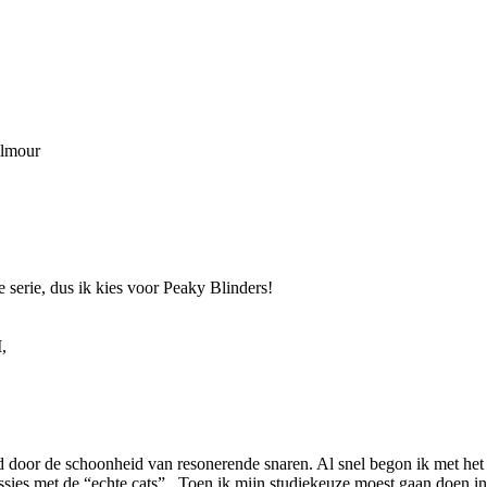
ilmour
serie, dus ik kies voor Peaky Blinders!
,
 door de schoonheid van resonerende snaren. Al snel begon ik met het s
sies met de “echte cats”. Toen ik mijn studiekeuze moest gaan doen in